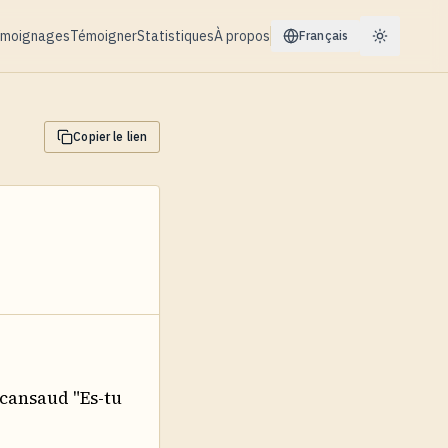
moignages
Témoigner
Statistiques
À propos
Français
Copier le lien
ucansaud "Es-tu