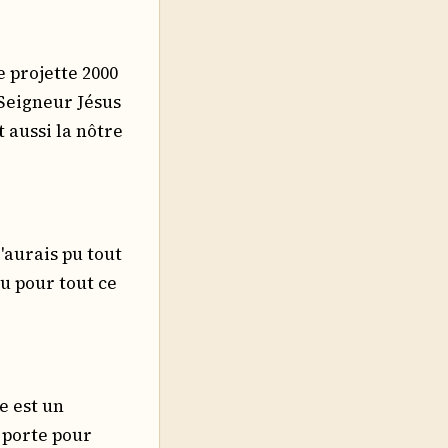
 projette 2000
 Seigneur Jésus
t aussi la nôtre
j'aurais pu tout
eu pour tout ce
e est un
 porte pour