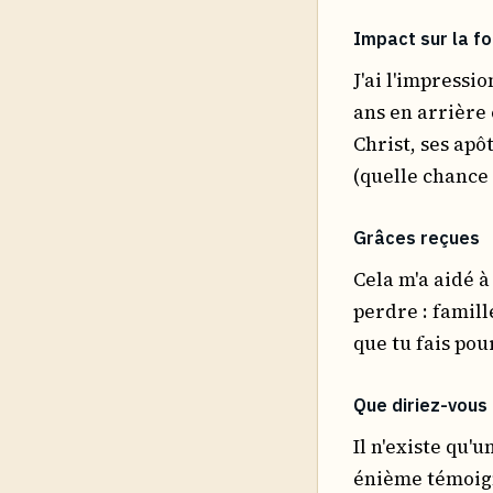
Impact sur la fo
J'ai l'impress
ans en arrière
Christ, ses apô
(quelle chance 
Grâces reçues
Cela m'a aidé à
perdre : famill
que tu fais pou
Que diriez-vous 
Il n'existe qu'
énième témoign