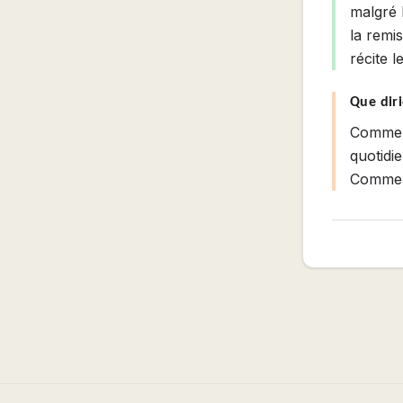
malgré 
la remi
récite 
Que diri
Commenc
quotidie
Comme l