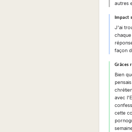
autres e
Impact s
J'ai tr
chaque 
réponse
façon d
Grâces 
Bien qu
pensais 
chrétie
avec l'
confesse
cette co
pornogr
semaine