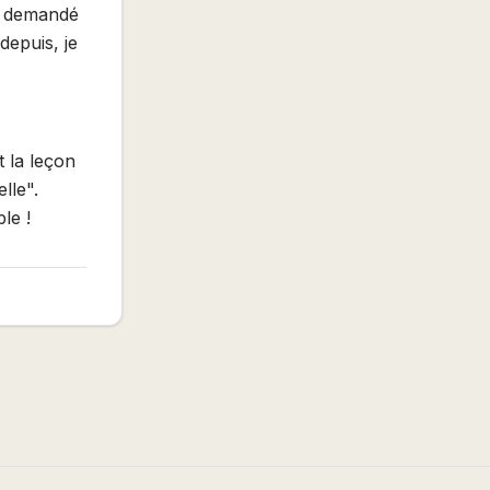
ai demandé
depuis, je
 la leçon
lle".
le !