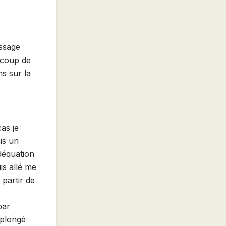
assage
aucoup de
s sur la
as je
ais un
déquation
is allé me
 partir de
par
eplongé