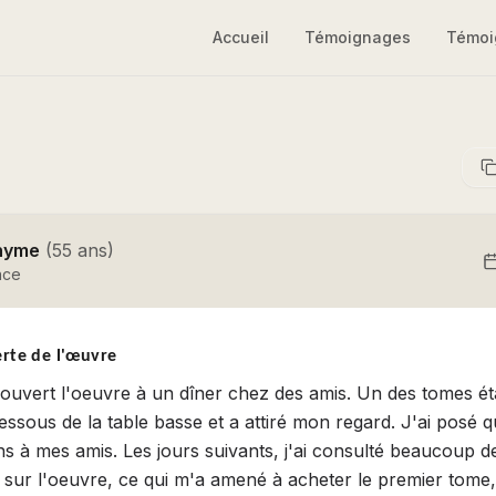
Accueil
Témoignages
Témoi
nyme
(
55
ans
)
nce
rte de l'œuvre
couvert l'oeuvre à un dîner chez des amis. Un des tomes ét
dessous de la table basse et a attiré mon regard. J'ai posé 
ns à mes amis. Les jours suivants, j'ai consulté beaucoup de
t sur l'oeuvre, ce qui m'a amené à acheter le premier tome,