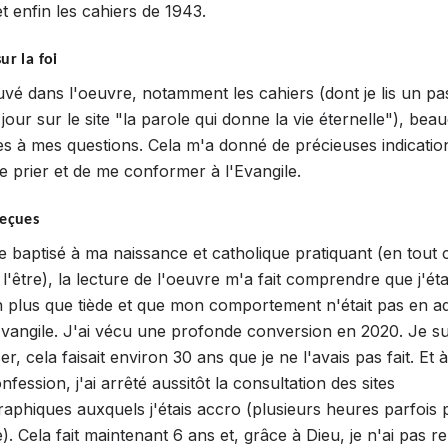
t enfin les cahiers de 1943.
ur la foi
ouvé dans l'oeuvre, notamment les cahiers (dont je lis un p
jour sur le site "la parole qui donne la vie éternelle"), be
s à mes questions. Cela m'a donné de précieuses indication
e prier et de me conformer à l'Evangile.
reçues
e baptisé à ma naissance et catholique pratiquant (en tout c
l'être), la lecture de l'oeuvre m'a fait comprendre que j'ét
n plus que tiède et que mon comportement n'était pas en a
Evangile. J'ai vécu une profonde conversion en 2020. Je su
r, cela faisait environ 30 ans que je ne l'avais pas fait. Et à
nfession, j'ai arrêté aussitôt la consultation des sites
aphiques auxquels j'étais accro (plusieurs heures parfois 
). Cela fait maintenant 6 ans et, grâce à Dieu, je n'ai pas r