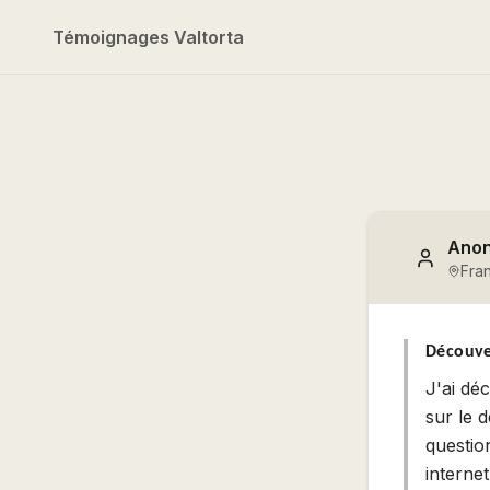
Témoignages Valtorta
Ano
Fra
Découve
J'ai dé
sur le 
questio
interne