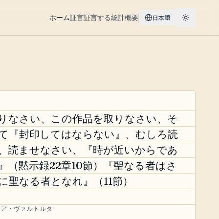
ホーム
証言
証言する
統計
概要
日本語
りなさい、この作品を取りなさい、そ
て『封印してはならない』、むしろ読
、読ませなさい、『時が近いからであ
』（黙示録22章10節）『聖なる者はさ
に聖なる者となれ』（11節）
リア・ヴァルトルタ