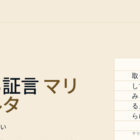
る証言
マリ
取
し
ルタ
み
る
ら
い
マ